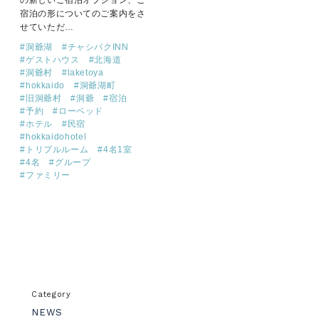
宿泊の形についてのご案内をさ
せていただ…
#
洞爺湖
#
チャシバクINN
#
ゲストハウス
#
北海道
#
洞爺村
#
laketoya
#
hokkaido
#
洞爺湖町
#
旧洞爺村
#
洞爺
#
宿泊
#
予約
#
ローベッド
#
ホテル
#
民宿
#
hokkaidohotel
#
トリプルルーム
#
4名1室
#
4名
#
グループ
#
ファミリー
Category
NEWS