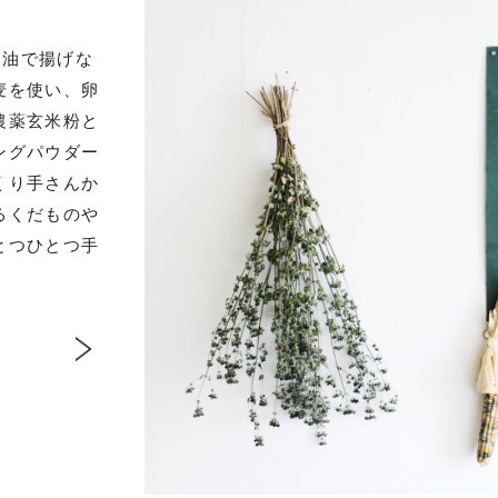
、油で揚げな
麦を使い、卵
農薬玄米粉と
ングパウダー
くり手さんか
るくだものや
とつひとつ手