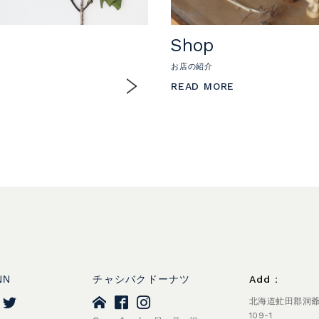
Shop
お店の紹介
READ MORE
NN
チャシバクドーナツ
Add：
北海道虻田郡洞
109-1