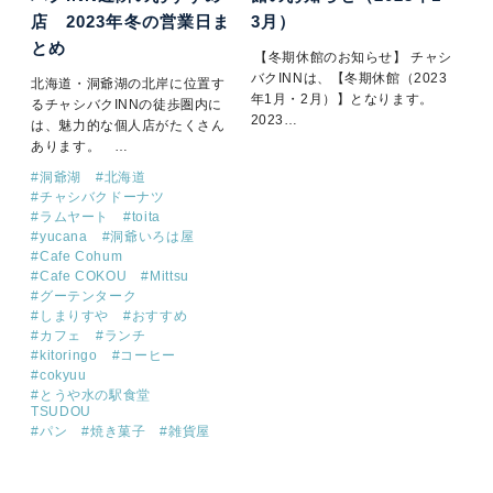
店 2023年冬の営業日ま
3月）
とめ
【冬期休館のお知らせ】 チャシ
バクINNは、【冬期休館（2023
北海道・洞爺湖の北岸に位置す
年1月・2月）】となります。
るチャシバクINNの徒歩圏内に
2023…
は、魅力的な個人店がたくさん
あります。 …
#
洞爺湖
#
北海道
#
チャシバクドーナツ
#
ラムヤート
#
toita
#
yucana
#
洞爺いろは屋
#
Cafe Cohum
#
Cafe COKOU
#
Mittsu
#
グーテンターク
#
しまりすや
#
おすすめ
#
カフェ
#
ランチ
#
kitoringo
#
コーヒー
#
cokyuu
#
とうや水の駅食堂
TSUDOU
#
パン
#
焼き菓子
#
雑貨屋