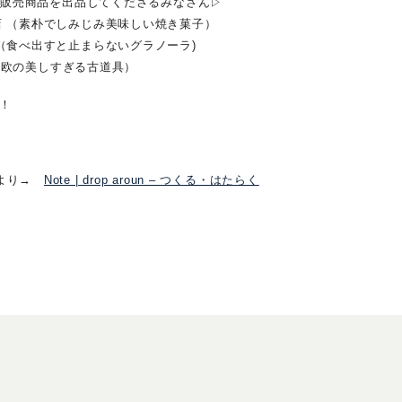
2：販売商品を出品してくださるみなさん▷
店 （素朴でしみじみ美味しい焼き菓子）
 （食べ出すと止まらないグラノーラ)
 （東欧の美しすぎる古道具）
！！
らより→
Note | drop aroun – つくる・はたらく