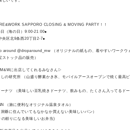
嬉しいです。
RE&WORK SAPPORO CLOSING & MOVING PARTY！！
5日（海の日）9:00-21:00●
中央区北9条西20丁目2-7●
rop around @droparound_mw （オリジナルの紙もの、着やすいワーク
宝ストック品の販売）
1：M&Wに出店してくれるみなさん▷
らしの研究所 （山盛り酵素かき氷、モバイルアースオーブンで焼く最高
ドーナツ （美味しい豆乳焼きドーナツ、飲みもの、たくさん入ってるド
NN （旅に便利なオリジナル温泉タオル）
（洞爺に住んでいてもなかなか買えない美味しいパン）
（日々の頼りになる美味しいお弁当)